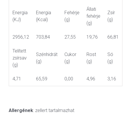
Állati
Energia
Energia
Fehérje
Zsír
fehérje
(KJ)
(Kcal)
(g)
(g)
(g)
2956,12
703,84
27,55
19,76
66,81
Telített
Szénhidrát
Cukor
Rost
Só
zsírsav
(g)
(g)
(g)
(g)
(g)
4,71
65,59
0,00
4,96
3,16
Allergének
: zellert tartalmazhat