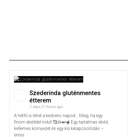
Szederinda gluténmentes
étterem
2 days 21 hours ago
A hétfő is lehet a kedvenc napod… főleg, ha egy
finom ebéddel indul! 🥰🥘🍛🫕 Egy tartalmas ebéd,
kellemes környezet és egy kis kikapcsolódás –
ennyi