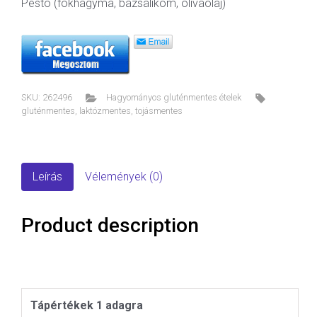
Pesto (fokhagyma, bazsalikom, olívaolaj)
SKU:
262496
Hagyományos gluténmentes ételek
gluténmentes
,
laktózmentes
,
tojásmentes
Leírás
Vélemények (0)
Product description
Tápértékek 1 adagra