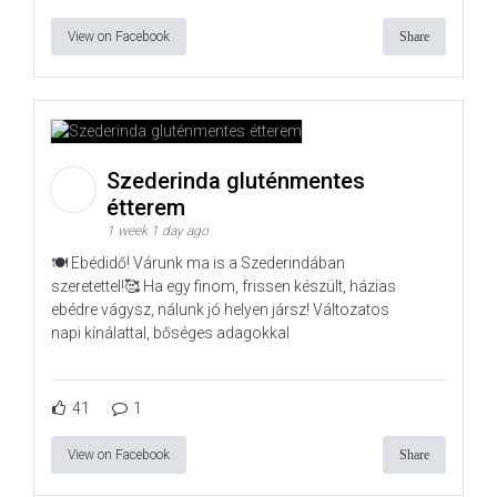
View on Facebook
Share
Szederinda gluténmentes
étterem
1 week 1 day ago
🍽️ Ebédidő! Várunk ma is a Szederindában
szeretettel!🥰 Ha egy finom, frissen készült, házias
ebédre vágysz, nálunk jó helyen jársz! Változatos
napi kínálattal, bőséges adagokkal
41
1
View on Facebook
Share