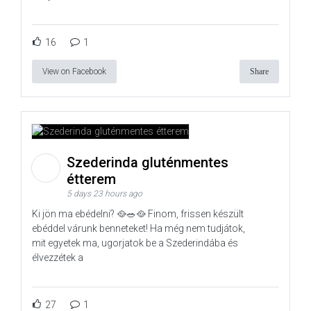
16
1
View on Facebook
Share
Szederinda gluténmentes
étterem
5 days 23 hours ago
Ki jön ma ebédelni? 🥘🥗🥘 Finom, frissen készült
ebéddel várunk benneteket! Ha még nem tudjátok,
mit egyetek ma, ugorjatok be a Szederindába és
élvezzétek a
27
1