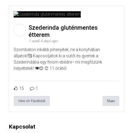
Szederinda gluténmentes
étterem
1 week 4 days ago
Szombaton inkább pihenjetek, ne a konyhában
álljatok!🥰 Kapcsoljátok ki a sütőt és gyertek a
Szederindába egy finom ebédre– mi megfőzünk
helyettetek! 🍽️😊 ⏰ 11 órától
15
1
View on Facebook
Share
Kapcsolat