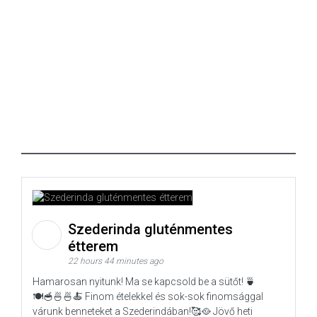
Szederinda gluténmentes
étterem
22 hours 44 minutes ago
Hamarosan nyitunk! Ma se kapcsold be a sütőt! 🍵
🍽️🥣🍜🍜🍝 Finom ételekkel és sok-sok finomsággal
várunk benneteket a Szederindában!🥰🥘 Jövő heti