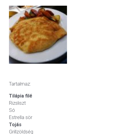
Tartalmaz:
Tilápia filé
Rizsliszt
Só
Estrella sör
Tojás
Grillzöldség