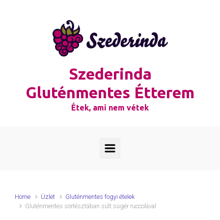
Skip to main content
Szederinda
Gluténmentes Étterem
Étek, ami nem vétek
Home
Üzlet
Gluténmentes fogyi ételek
Gluténmentes sörtésztában sült sügér ruccolával