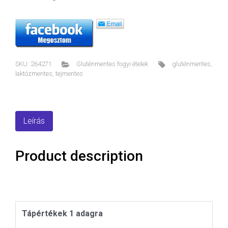
SKU:
264271
Gluténmentes fogyi ételek
gluténmentes
,
laktózmentes
,
tejmentes
Leírás
Product description
Tápértékek 1 adagra