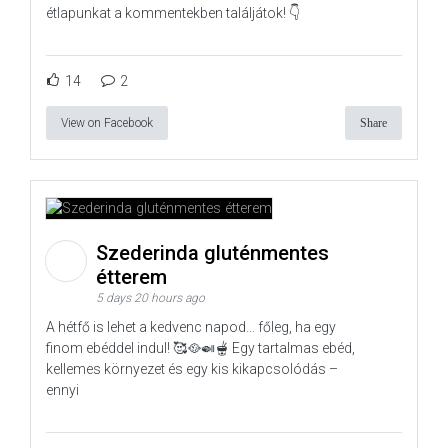
étlapunkat a kommentekben találjátok! 👇
14
2
View on Facebook
Share
Szederinda gluténmentes
étterem
5 days 20 hours ago
A hétfő is lehet a kedvenc napod… főleg, ha egy
finom ebéddel indul! 🥰🥘🍛🫕 Egy tartalmas ebéd,
kellemes környezet és egy kis kikapcsolódás –
ennyi