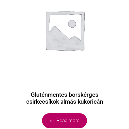
Gluténmentes borskérges
csirkecsíkok almás kukoricán
Read more