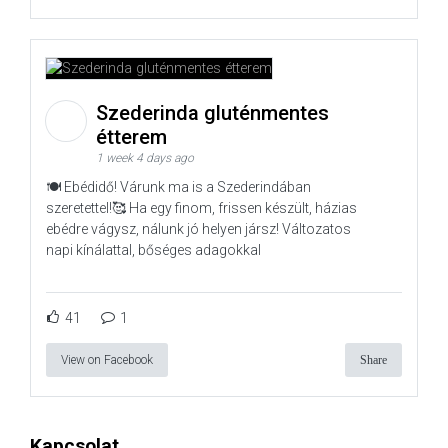
Szederinda gluténmentes
étterem
1 week 4 days ago
🍽️ Ebédidő! Várunk ma is a Szederindában
szeretettel!🥰 Ha egy finom, frissen készült, házias
ebédre vágysz, nálunk jó helyen jársz! Változatos
napi kínálattal, bőséges adagokkal
41
1
View on Facebook
Share
Kapcsolat