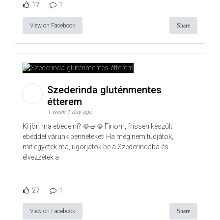
17
1
View on Facebook
Share
Szederinda gluténmentes
étterem
1 week 1 day ago
Ki jön ma ebédelni? 🥘🥗🥘 Finom, frissen készült
ebéddel várunk benneteket! Ha még nem tudjátok,
mit egyetek ma, ugorjatok be a Szederindába és
élvezzétek a
27
1
View on Facebook
Share