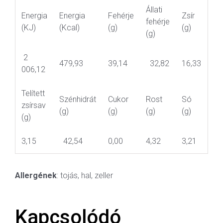
Állati
Energia
Energia
Fehérje
Zsír
fehérje
(KJ)
(Kcal)
(g)
(g)
(g)
2
479,93
39,14
32,82
16,33
006,12
Telített
Szénhidrát
Cukor
Rost
Só
zsírsav
(g)
(g)
(g)
(g)
(g)
3,15
42,54
0,00
4,32
3,21
Allergének
: tojás, hal, zeller
Kapcsolódó