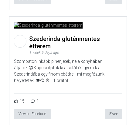
Szederinda gluténmentes
étterem
1 week 5 days ago
Szombaton inkább pihenjetek, ne a konyhában
álljatok!🥰 Kapcsoljátok ki a sütőt és gyertek a
Szederindába egy finom ebédre– mi megfőzünk
helyettetek! 🍽️😊 ⏰ 11 órától
15
1
View on Facebook
Share