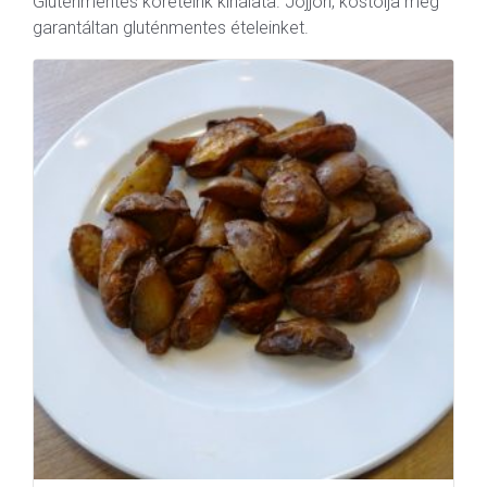
Gluténmentes köreteink kínálata. Jöjjön, kóstolja meg
garantáltan gluténmentes ételeinket.