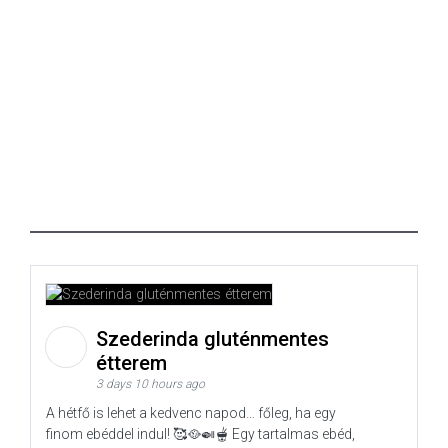
Szederinda gluténmentes
étterem
3 days 10 hours ago
A hétfő is lehet a kedvenc napod… főleg, ha egy
finom ebéddel indul! 🥰🥘🍛🫕 Egy tartalmas ebéd,