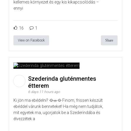
kellemes környezet és egy kis kikapcsolódás –
ennyi
16
1
View on Facebook
Share
Szederinda gluténmentes
étterem
6 days 11 hours ago
Ki jön ma ebédelni? 🥘🥗🥘 Finom, frissen készült
ebéddel várunk benneteket! Ha még nem tudjátok,
mit egyetek ma, ugorjatok be a Szederindába és
élvezzétek a