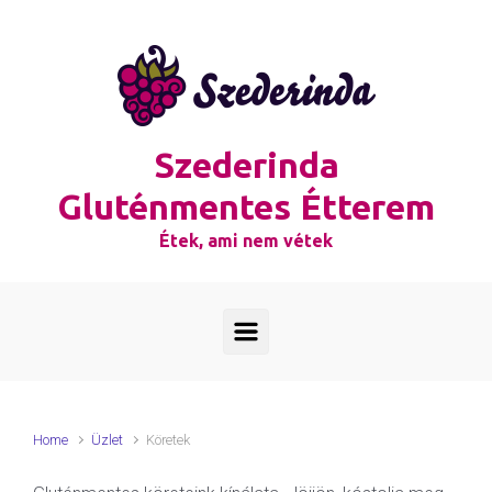
Skip to main content
Szederinda
Gluténmentes Étterem
Étek, ami nem vétek
Home
Üzlet
Köretek