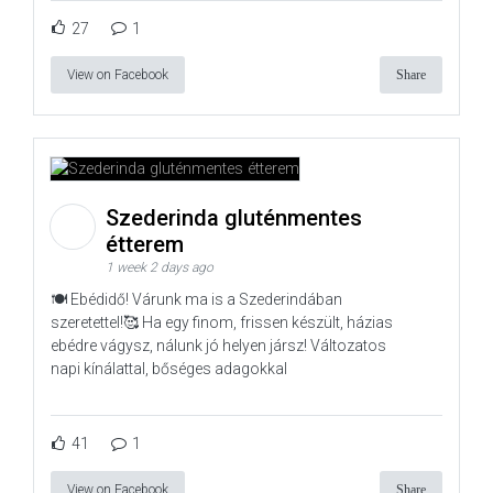
27
1
View on Facebook
Share
Szederinda gluténmentes
étterem
1 week 2 days ago
🍽️ Ebédidő! Várunk ma is a Szederindában
szeretettel!🥰 Ha egy finom, frissen készült, házias
ebédre vágysz, nálunk jó helyen jársz! Változatos
napi kínálattal, bőséges adagokkal
41
1
View on Facebook
Share