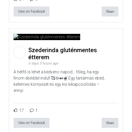
View on Facebook
Share
Szederinda gluténmentes
étterem
6 days 5 hours ago
A hétfő is lehet a kedvenc napod… főleg, ha egy
finom ebéddel indul! 🥰🥘🍛🫕 Egy tartalmas ebéd,
kellemes környezet és egy kis kikapcsolódás –
ennyi
17
1
View on Facebook
Share