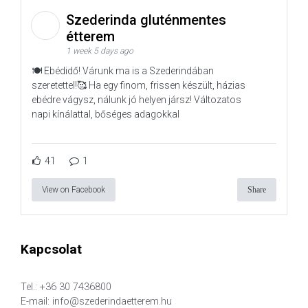
Szederinda gluténmentes
étterem
1 week 5 days ago
🍽️ Ebédidő! Várunk ma is a Szederindában
szeretettel!🥰 Ha egy finom, frissen készült, házias
ebédre vágysz, nálunk jó helyen jársz! Változatos
napi kínálattal, bőséges adagokkal
41
1
View on Facebook
Share
Kapcsolat
Tel.: +36 30 7436800
E-mail: info@szederindaetterem.hu