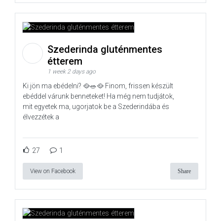
Szederinda gluténmentes
étterem
1 week 2 days ago
Ki jön ma ebédelni? 🥘🥗🥘 Finom, frissen készült
ebéddel várunk benneteket! Ha még nem tudjátok,
mit egyetek ma, ugorjatok be a Szederindába és
élvezzétek a
27
1
View on Facebook
Share