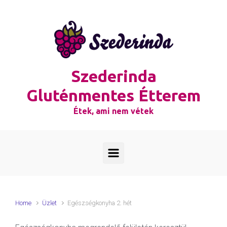
Skip to main content
Szederinda
Gluténmentes Étterem
Étek, ami nem vétek
Home
Üzlet
Egészségkonyha 2. hét