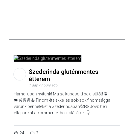
Szederinda gluténmentes
étterem
1 day 7 hours ago
Hamarosan nyitunk! Ma se kapcsold be a sütőt! 🍵
🍽️🥣🍜🍜🍝 Finom ételekkel és sok-sok finomsággal
várunk benneteket a Szederindában!🥰🥘 Jövő heti
étlapunkat a kommentekben találjátok! 👇
24
3