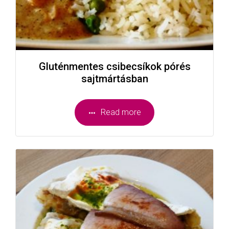
Gluténmentes csibecsíkok pórés
sajtmártásban
Read more