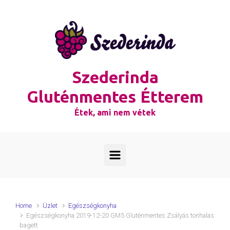
Skip to main content
Szederinda
Gluténmentes Étterem
Étek, ami nem vétek
Home
Üzlet
Egészségkonyha
Egészségkonyha 2019-12-20 GM5 Gluténmentes Zsályás tonhalas
bagett