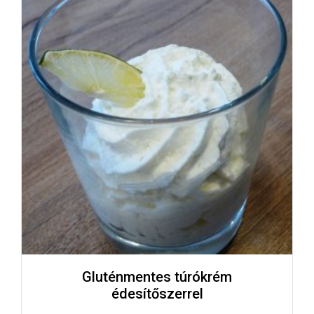
Gluténmentes túrókrém
édesítőszerrel