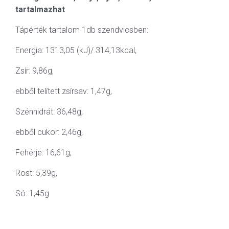
tartalmazhat
Tápérték tartalom 1db szendvicsben:
Energia: 1313,05 (kJ)/ 314,13kcal,
Zsír: 9,86g,
ebből telített zsírsav: 1,47g,
Szénhidrát: 36,48g,
ebből cukor: 2,46g,
Fehérje: 16,61g,
Rost: 5,39g,
Só: 1,45g