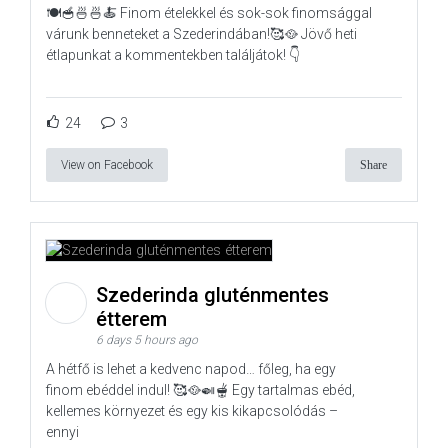
🍽️🥣🍜🍜🍝 Finom ételekkel és sok-sok finomsággal
várunk benneteket a Szederindában!🥰🥘 Jövő heti
étlapunkat a kommentekben találjátok! 👇
24
3
View on Facebook
Share
Szederinda gluténmentes
étterem
6 days 5 hours ago
A hétfő is lehet a kedvenc napod… főleg, ha egy
finom ebéddel indul! 🥰🥘🍛🫕 Egy tartalmas ebéd,
kellemes környezet és egy kis kikapcsolódás –
ennyi