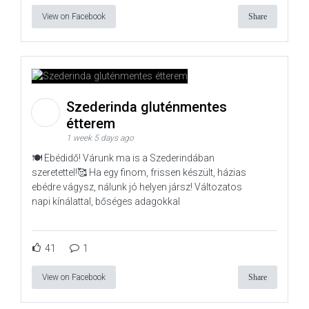
View on Facebook
Share
Szederinda gluténmentes
étterem
1 week 5 days ago
🍽️ Ebédidő! Várunk ma is a Szederindában
szeretettel!🥰 Ha egy finom, frissen készült, házias
ebédre vágysz, nálunk jó helyen jársz! Változatos
napi kínálattal, bőséges adagokkal
41
1
View on Facebook
Share