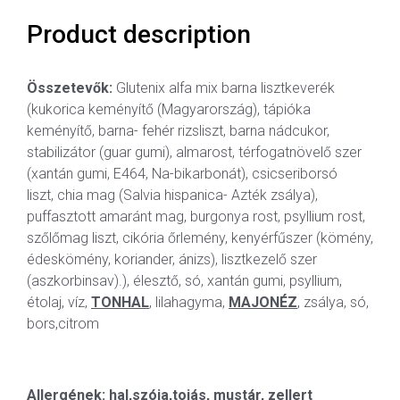
Product description
Összetevők:
Glutenix alfa mix barna lisztkeverék
(kukorica keményítő (Magyarország), tápióka
keményítő, barna- fehér rizsliszt, barna nádcukor,
stabilizátor (guar gumi), almarost, térfogatnövelő szer
(xantán gumi, E464, Na-bikarbonát), csicseriborsó
liszt, chia mag (Salvia hispanica- Azték zsálya),
puffasztott amaránt mag, burgonya rost, psyllium rost,
szőlőmag liszt, cikória őrlemény, kenyérfűszer (kömény,
édeskömény, koriander, ánizs), lisztkezelő szer
(aszkorbinsav).), élesztő, só, xantán gumi, psyllium,
étolaj, víz,
TONHAL
, lilahagyma,
MAJONÉZ
, zsálya, só,
bors,citrom
Allergének: hal,szója,tojás, mustár, zellert