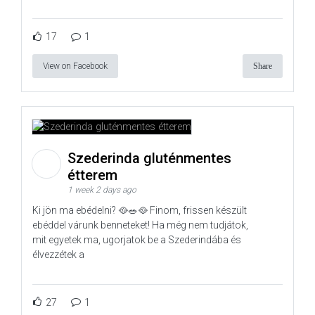
17
1
View on Facebook
Share
Szederinda gluténmentes
étterem
1 week 2 days ago
Ki jön ma ebédelni? 🥘🥗🥘 Finom, frissen készült
ebéddel várunk benneteket! Ha még nem tudjátok,
mit egyetek ma, ugorjatok be a Szederindába és
élvezzétek a
27
1