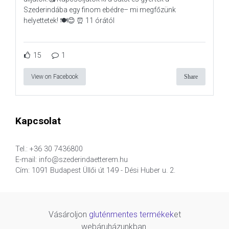
Szederindába egy finom ebédre– mi megfőzünk
helyettetek! 🍽️😊 ⏰ 11 órától
15
1
View on Facebook
Share
Kapcsolat
Tel.: +36 30 7436800
E-mail: info@szederindaetterem.hu
Cím: 1091 Budapest Üllői út 149 - Dési Huber u. 2.
Vásároljon
gluténmentes termékek
et
webáruházunkban.