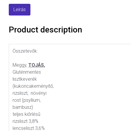
Leírás
Product description
Összetevők:
Meggy,
TOJÁS,
Gluténmentes
lisztkeverék
(kukoricakeményítő,
rizsliszt, növényi
rost (psyllium,
bambusz)
teljes kiőrlésű
rizsliszt 3,8%
lencseliszt 3,6%