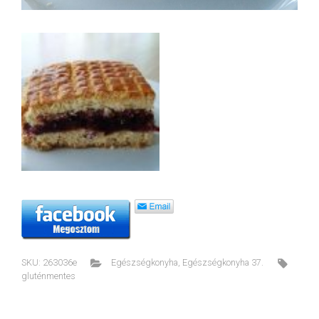
SKU:
263036e
Egészségkonyha
,
Egészségkonyha 37.
gluténmentes