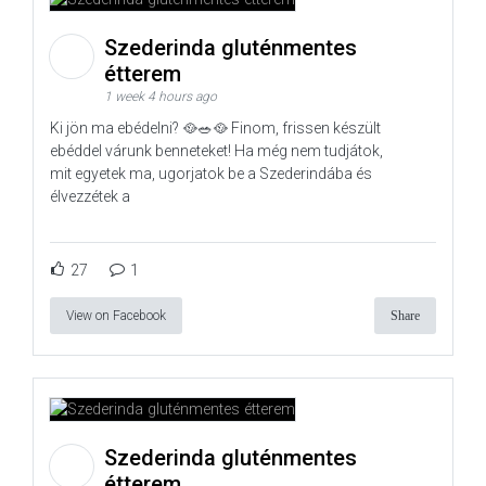
Szederinda gluténmentes
étterem
1 week 4 hours ago
Ki jön ma ebédelni? 🥘🥗🥘 Finom, frissen készült
ebéddel várunk benneteket! Ha még nem tudjátok,
mit egyetek ma, ugorjatok be a Szederindába és
élvezzétek a
27
1
View on Facebook
Share
Szederinda gluténmentes
étterem