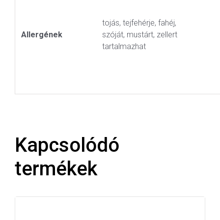
tojás, tejfehérje, fahéj,
Allergének
szóját, mustárt, zellert
tartalmazhat
Kapcsolódó
termékek