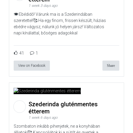
1 week 3 days ago
🍽️ Ebédidő! Várunk ma is a Szederindában
szeretettel!🥰 Ha egy finom, frissen készült, házias
ebédre vágysz, nálunk jó helyen jársz! Változatos
napi kínálattal, bőséges adagokkal
41
1
View on Facebook
Share
Szederinda gluténmentes
étterem
1 week 6 days ago
Szombaton inkább pihenjetek, ne a konyhában
álljatok!🥰 Kapcsoljátok ki a sütőt és gyertek a