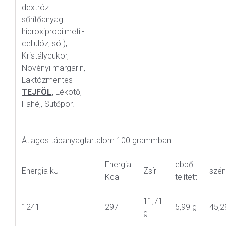
dextróz
sűrítőanyag:
hidroxipropilmetil-
cellulóz, só.),
Kristálycukor,
Növényi margarin,
Laktózmentes
TEJFÖL,
Lékötő,
Fahéj, Sütőpor.
Átlagos tápanyagtartalom 100 grammban:
Energia
ebből
Energia kJ
Zsír
szén
Kcal
telített
11,71
1241
297
5,99 g
45,2
g