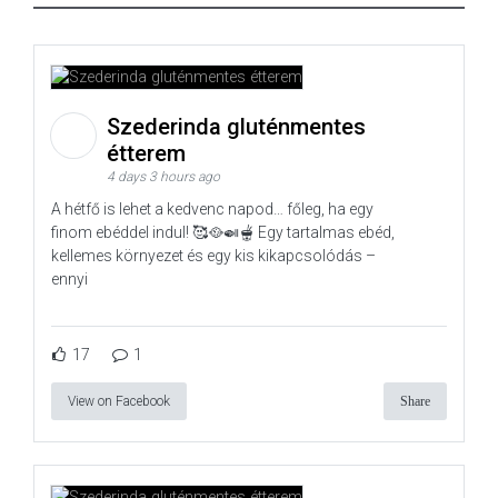
Szederinda gluténmentes
étterem
4 days 3 hours ago
A hétfő is lehet a kedvenc napod… főleg, ha egy
finom ebéddel indul! 🥰🥘🍛🫕 Egy tartalmas ebéd,
kellemes környezet és egy kis kikapcsolódás –
ennyi
17
1
View on Facebook
Share