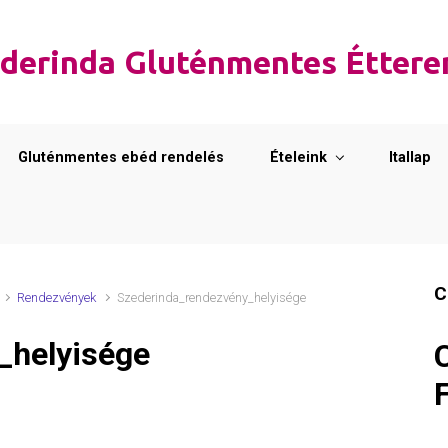
derinda Gluténmentes Étter
Gluténmentes ebéd rendelés
Ételeink
Itallap
C
Rendezvények
Szederinda_rendezvény_helyisége
_helyisége