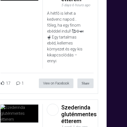
5 days 6 hours ago
A hétfő is lehet a
kedvenc napod…
főleg, ha egy finom
ebéddel indul! 🥰🥘🍛
🫕 Egy tartalmas
ebéd, kellemes
környezet és egy kis
kikapcsolódás –
ennyi
17
1
View on Facebook
Share
Szederinda
gluténmentes
étterem