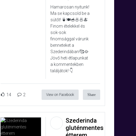
Hamarosan nyitunk!
Ma se kapcsold be a
sütőt! 🍵🍽️🥣🍜🍜🍝
Finom ételekkel és
sok-sok
finomsággal várunk
benneteket a
Szederindában!🥰🥘
Jövő heti étlapunkat
a kommentekben
találjátok! 👇
14
2
View on Facebook
Share
Szederinda
gluténmentes
étterem