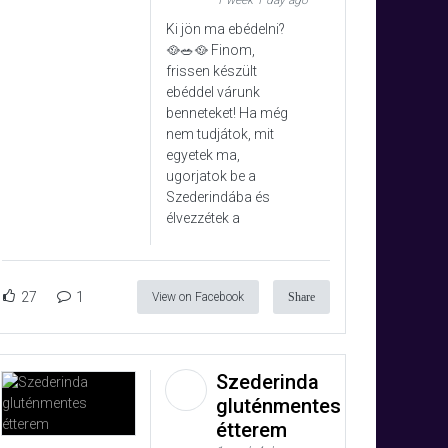
1 week 1 day ago
Ki jön ma ebédelni?
🥘🥗🥘 Finom,
frissen készült
ebéddel várunk
benneteket! Ha még
nem tudjátok, mit
egyetek ma,
ugorjatok be a
Szederindába és
élvezzétek a
27
1
View on Facebook
Share
Szederinda
gluténmentes
étterem