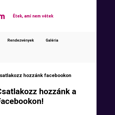
em
Étek, ami nem vétek
Rendezvények
Galéria
satlakozz hozzánk facebookon
Csatlakozz hozzánk a
Facebookon!