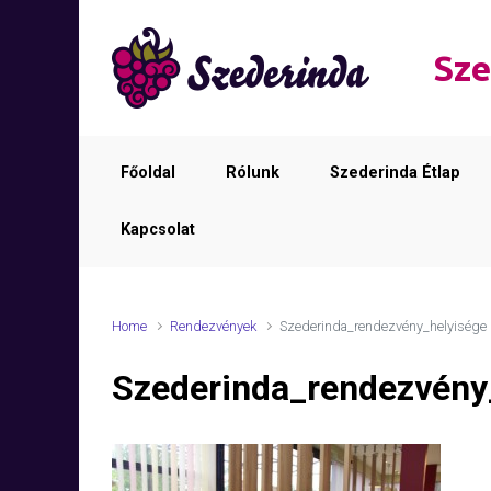
Skip to main content
Sze
Főoldal
Rólunk
Szederinda Étlap
Kapcsolat
Home
Rendezvények
Szederinda_rendezvény_helyisége
Szederinda_rendezvény