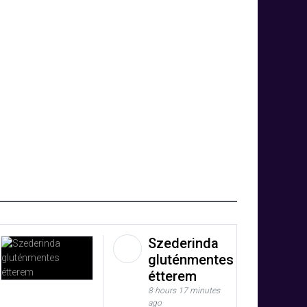
Szederinda
gluténmentes
étterem
8 hours 17 minutes
ago