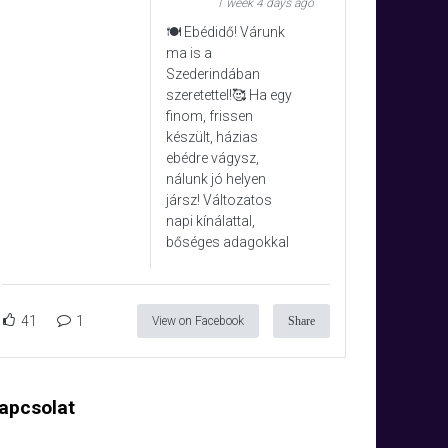
1 week 4 days ago
🍽️ Ebédidő! Várunk
ma is a
Szederindában
szeretettel!🥰 Ha egy
finom, frissen
készült, házias
ebédre vágysz,
nálunk jó helyen
jársz! Változatos
napi kínálattal,
bőséges adagokkal
41
1
View on Facebook
Share
apcsolat