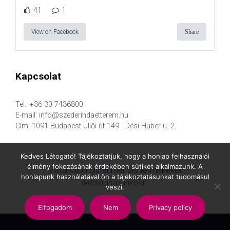
41
1
View on Facebook
Share
Kapcsolat
Tel.: +36 30 7436800
E-mail: info@szederindaetterem.hu
Cím: 1091 Budapest Üllői út 149 - Dési Huber u. 2.
Kedves Látogató! Tájékoztatjuk, hogy a honlap felhasználói
élmény fokozásának érdekében sütiket alkalmazunk. A
Vásároljon
gluténmentes termékek
et
honlapunk használatával ön a tájékoztatásunkat tudomásul
webáruházunkban.
veszi.
Elfogadom
Nem
Privacy policy