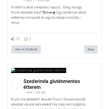
5 days 17 hours ago
A hétfő is lehet a kedvenc napod… főleg, ha egy
finom ebéddel indul! 🥰🥘🍛🫕 Egy tartalmas ebéd,
kellemes környezet és egy kis kikapcsolódás –
ennyi
17
1
View on Facebook
Share
Szederinda gluténmentes
étterem
1 week 1 day ago
Ki jön ma ebédelni? 🥘🥗🥘 Finom, frissen készült
ebéddel várunk benneteket! Ha még nem tudjátok,