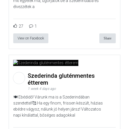
mit egyetek ma, ugorjatok be a Szederindába és
élvezzétek a
27
1
View on Facebook
Share
Szederinda gluténmentes
étterem
1 week 4 days ago
🍽️ Ebédidő! Várunk ma is a Szederindában
szeretettel!🥰 Ha egy finom, frissen készült, házias
ebédre vágysz, nálunk jó helyen jársz! Változatos
napi kínálattal, bőséges adagokkal