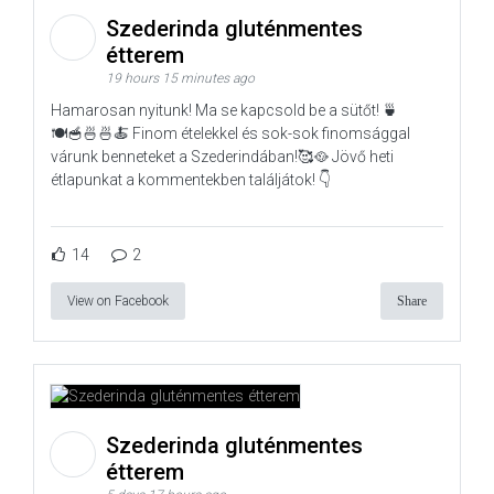
Szederinda gluténmentes
étterem
19 hours 15 minutes ago
Hamarosan nyitunk! Ma se kapcsold be a sütőt! 🍵
🍽️🥣🍜🍜🍝 Finom ételekkel és sok-sok finomsággal
várunk benneteket a Szederindában!🥰🥘 Jövő heti
étlapunkat a kommentekben találjátok! 👇
14
2
View on Facebook
Share
Szederinda gluténmentes
étterem