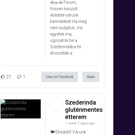
🥘🥗🥘 Finom,
frissen készült
ebéddel várunk
benneteket! Ha még
nem tudjátok, mit
egyetek ma,
ugorjatok be a
Szederindába és
élvezzétek a
27
1
View on Facebook
Share
Szederinda
gluténmentes
étterem
1 week 2 days ago
🍽️ Ebédidő! Várunk