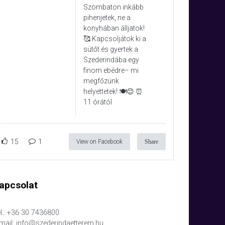
Szombaton inkább
pihenjetek, ne a
konyhában álljatok!
🥰 Kapcsoljátok ki a
sütőt és gyertek a
Szederindába egy
finom ebédre– mi
megfőzünk
helyettetek! 🍽️😊 ⏰
11 órától
15
1
View on Facebook
Share
apcsolat
l.: +36 30 7436800
mail: info@szederindaetterem.hu