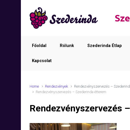
Skip to main content
Sze
Főoldal
Rólunk
Szederinda Étlap
Kapcsolat
Home
Rendezvények
Rendezvényszervezés – Szederind
Rendezvényszervezés – Szederinda étterem
Rendezvényszervezés –