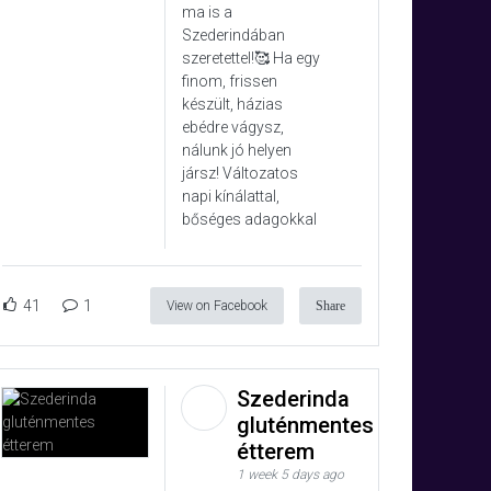
ma is a
Szederindában
szeretettel!🥰 Ha egy
finom, frissen
készült, házias
ebédre vágysz,
nálunk jó helyen
jársz! Változatos
napi kínálattal,
bőséges adagokkal
41
1
View on Facebook
Share
Szederinda
gluténmentes
étterem
1 week 5 days ago