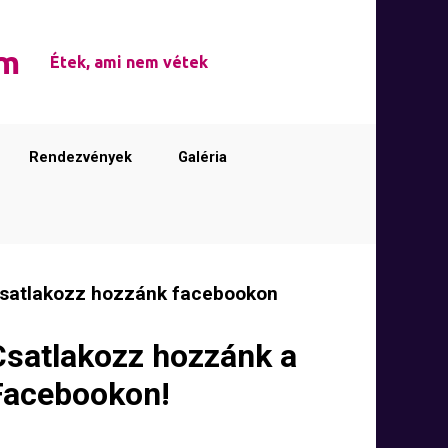
em
Étek, ami nem vétek
Rendezvények
Galéria
satlakozz hozzánk facebookon
Csatlakozz hozzánk a
Facebookon!