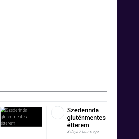
Szederinda
gluténmentes
étterem
3 days 7 hours ago