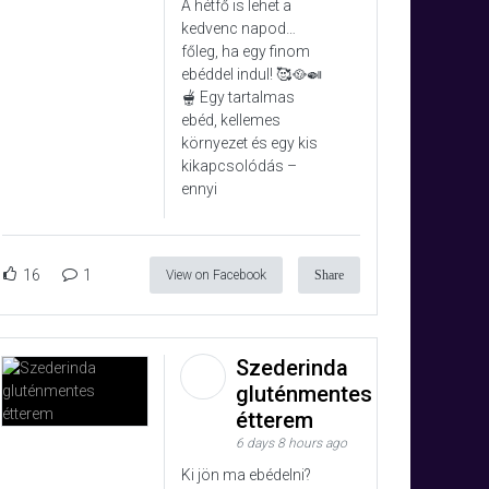
A hétfő is lehet a
kedvenc napod…
főleg, ha egy finom
ebéddel indul! 🥰🥘🍛
🫕 Egy tartalmas
ebéd, kellemes
környezet és egy kis
kikapcsolódás –
ennyi
16
1
View on Facebook
Share
Szederinda
gluténmentes
étterem
6 days 8 hours ago
Ki jön ma ebédelni?