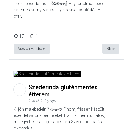
finom ebéddel indul! 🥰🥘🍛🫕 Egy tartalmas ebéd,
kellemes környezet és egy kis kikapcsolódás –
ennyi
17
1
View on Facebook
Share
Szederinda gluténmentes
étterem
1 week 1 day ago
Ki jön ma ebédelni? 🥘🥗🥘 Finom, frissen készült
ebéddel várunk benneteket! Ha még nem tudjátok,
mit egyetek ma, ugorjatok be a Szederindába és
élvezzétek a