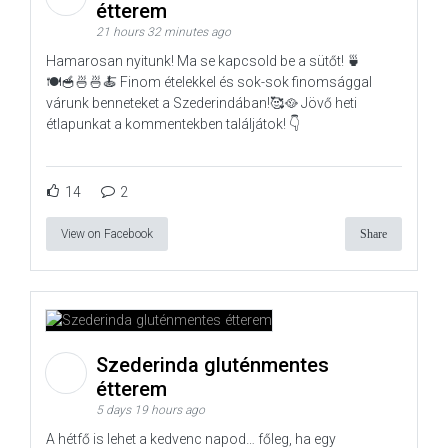
étterem
21 hours 32 minutes ago
Hamarosan nyitunk! Ma se kapcsold be a sütőt! 🍵
🍽️🥣🍜🍜🍝 Finom ételekkel és sok-sok finomsággal
várunk benneteket a Szederindában!🥰🥘 Jövő heti
étlapunkat a kommentekben találjátok! 👇
14
2
View on Facebook
Share
Szederinda gluténmentes
étterem
5 days 19 hours ago
A hétfő is lehet a kedvenc napod… főleg, ha egy