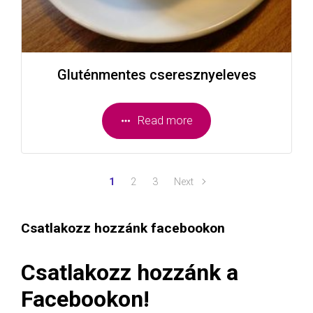
Gluténmentes cseresznyeleves
Read more
1
2
3
Next
Csatlakozz hozzánk facebookon
Csatlakozz hozzánk a
Facebookon!