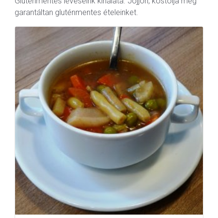
Gluténmentes leveseink kínálata. Jöjjön, kóstolja meg
garantáltan gluténmentes ételeinket.