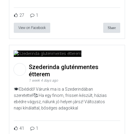
27
1
View on Facebook
Share
Szederinda gluténmentes
étterem
1 week 4 days ago
🍽️ Ebédidő! Várunk ma is a Szederindában
szeretettel!🥰 Ha egy finom, frissen készült, házias
ebédre vágysz, nálunk jó helyen jársz! Változatos
napi kínálattal, bőséges adagokkal
41
1