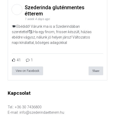
Szederinda gluténmentes
étterem
1 week 4 days ago
🍽️ Ebédidő! Várunk ma is a Szederindában
szeretettel!🥰 Ha egy finom, frissen készült, házias
ebédre vágysz, nálunk jó helyen jársz! Változatos
napi kínálattal, bőséges adagokkal
41
1
View on Facebook
Share
Kapcsolat
Tel.: +36 30 7436800
E-mail: info@szederindaetterem.hu