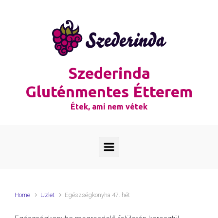
Skip to main content
Szederinda
Gluténmentes Étterem
Étek, ami nem vétek
Home
Üzlet
Egészségkonyha 47. hét