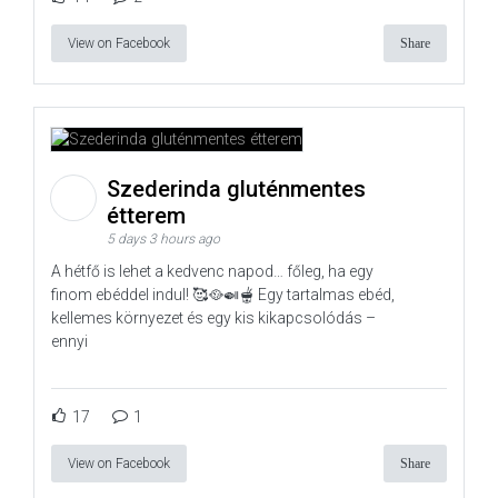
View on Facebook
Share
Szederinda gluténmentes
étterem
5 days 3 hours ago
A hétfő is lehet a kedvenc napod… főleg, ha egy
finom ebéddel indul! 🥰🥘🍛🫕 Egy tartalmas ebéd,
kellemes környezet és egy kis kikapcsolódás –
ennyi
17
1
View on Facebook
Share