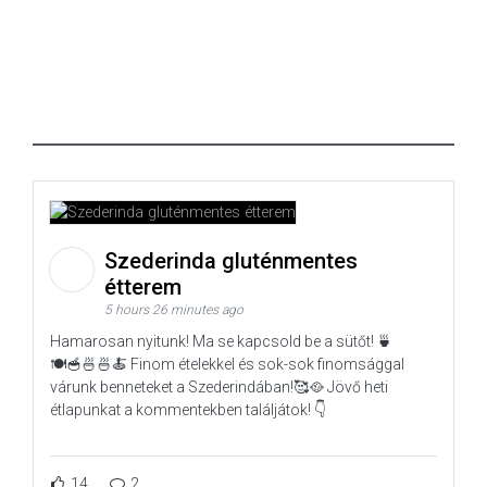
Szederinda gluténmentes
étterem
5 hours 26 minutes ago
Hamarosan nyitunk! Ma se kapcsold be a sütőt! 🍵
🍽️🥣🍜🍜🍝 Finom ételekkel és sok-sok finomsággal
várunk benneteket a Szederindában!🥰🥘 Jövő heti
étlapunkat a kommentekben találjátok! 👇
14
2