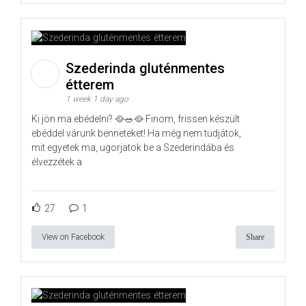
Szederinda gluténmentes
étterem
1 week 1 day ago
Ki jön ma ebédelni? 🥘🥗🥘 Finom, frissen készült
ebéddel várunk benneteket! Ha még nem tudjátok,
mit egyetek ma, ugorjatok be a Szederindába és
élvezzétek a
27
1
View on Facebook
Share