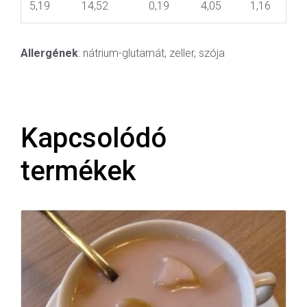
5,19
14,52
0,19
4,05
1,16
Allergének
: nátrium-glutamát, zeller, szója
Kapcsolódó
termékek