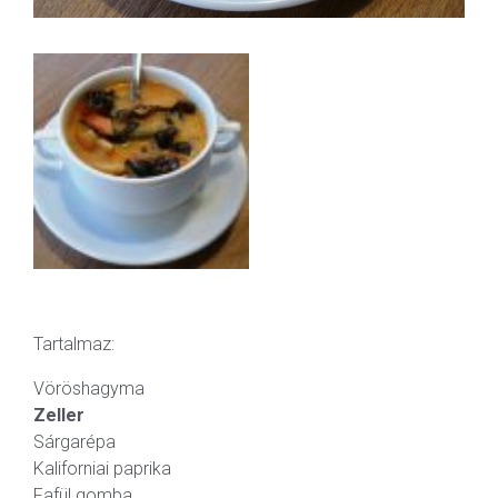
Tartalmaz:
Vöröshagyma
Zeller
Sárgarépa
Kaliforniai paprika
Fafül gomba