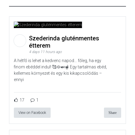
Szederinda gluténmentes
étterem
4 days 11 hours ago
A hétfő is lehet a kedvenc napod… főleg, ha egy
finom ebéddel indul! 🥰🥘🍛🫕 Egy tartalmas ebéd,
kellemes környezet és egy kis kikapcsolódás –
ennyi
17
1
View on Facebook
Share