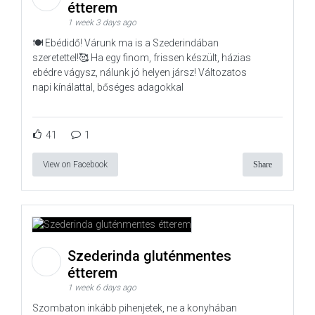
étterem
1 week 3 days ago
🍽️ Ebédidő! Várunk ma is a Szederindában
szeretettel!🥰 Ha egy finom, frissen készült, házias
ebédre vágysz, nálunk jó helyen jársz! Változatos
napi kínálattal, bőséges adagokkal
41
1
View on Facebook
Share
Szederinda gluténmentes
étterem
1 week 6 days ago
Szombaton inkább pihenjetek, ne a konyhában