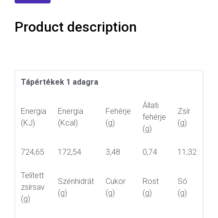
Product description
Tápértékek 1 adagra
Állati
Energia
Energia
Fehérje
Zsír
fehérje
(KJ)
(Kcal)
(g)
(g)
(g)
724,65
172,54
3,48
0,74
11,32
Telített
Szénhidrát
Cukor
Rost
Só
zsírsav
(g)
(g)
(g)
(g)
(g)