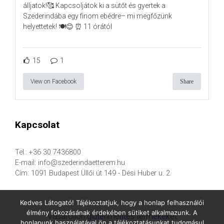
álljatok!🥰 Kapcsoljátok ki a sütőt és gyertek a
Szederindába egy finom ebédre– mi megfőzünk
helyettetek! 🍽️😊 ⏰ 11 órától
15
1
View on Facebook
Share
Kapcsolat
Tel.: +36 30 7436800
E-mail: info@szederindaetterem.hu
Cím: 1091 Budapest Üllői út 149 - Dési Huber u. 2.
Kedves Látogató! Tájékoztatjuk, hogy a honlap felhasználói
élmény fokozásának érdekében sütiket alkalmazunk. A
Vásároljon
gluténmentes termékek
et
honlapunk használatával ön a tájékoztatásunkat tudomásul