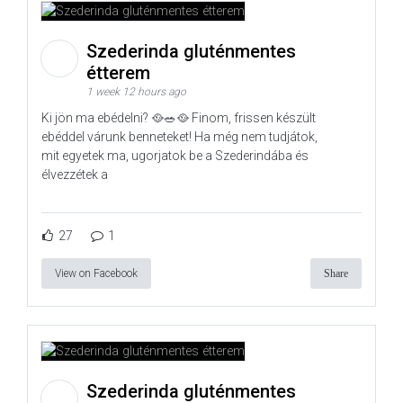
Szederinda gluténmentes
étterem
1 week 12 hours ago
Ki jön ma ebédelni? 🥘🥗🥘 Finom, frissen készült
ebéddel várunk benneteket! Ha még nem tudjátok,
mit egyetek ma, ugorjatok be a Szederindába és
élvezzétek a
27
1
View on Facebook
Share
Szederinda gluténmentes