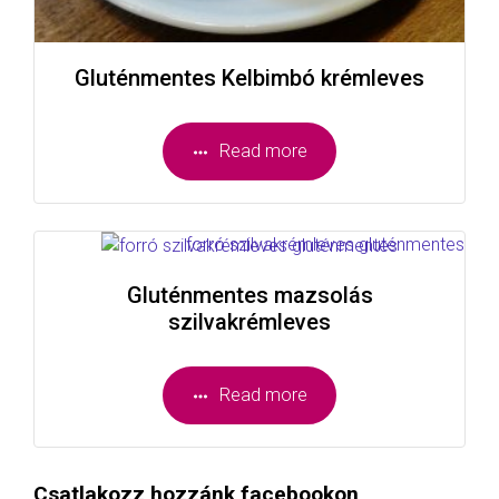
Gluténmentes Kelbimbó krémleves
Read more
Gluténmentes mazsolás
szilvakrémleves
Read more
Csatlakozz hozzánk facebookon