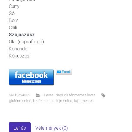
Curry
Só
Bors
Chili
Szójaszósz
Olaj (napraforgó)
Koriander
Kókusztej
SKU:
264032
Leves
,
Napi gluténmentes leves
gluténmentes
,
laktózmentes
,
tejmentes
,
tojásmentes
Leírás
Vélemények (0)