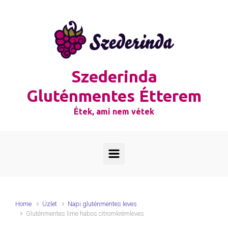
Skip to main content
Szederinda
Gluténmentes Étterem
Étek, ami nem vétek
Home
Üzlet
Napi gluténmentes leves
Gluténmentes lime habos citromkrémleves