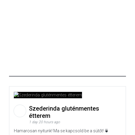
Szederinda gluténmentes
étterem
1 day 20 hours ago
Hamarosan nyitunk! Ma se kapcsold be a sütőt! 🍵