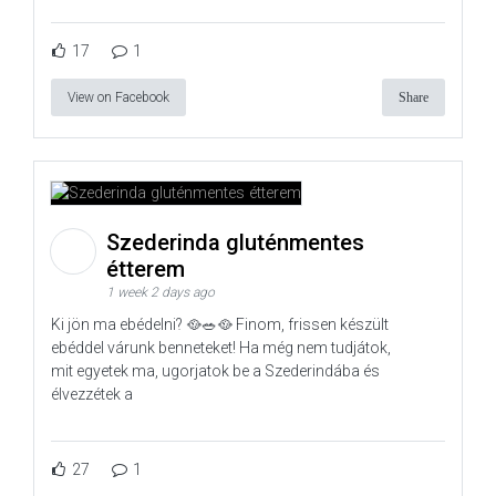
17
1
View on Facebook
Share
Szederinda gluténmentes
étterem
1 week 2 days ago
Ki jön ma ebédelni? 🥘🥗🥘 Finom, frissen készült
ebéddel várunk benneteket! Ha még nem tudjátok,
mit egyetek ma, ugorjatok be a Szederindába és
élvezzétek a
27
1