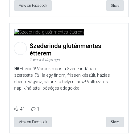
View on Facebook
Share
Szederinda gluténmentes
étterem
1 week 5 days ago
🍽️ Ebédidő! Várunk ma is a Szederindában
szeretettel!🥰 Ha egy finom, frissen készült, házias
ebédre vágysz, nálunk jó helyen jársz! Változatos
napi kínálattal, bőséges adagokkal
41
1
View on Facebook
Share