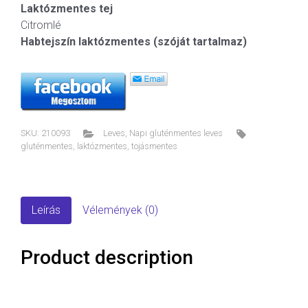
Laktózmentes tej
Citromlé
Habtejszín laktózmentes (szóját tartalmaz)
SKU:
210093
Leves
,
Napi gluténmentes leves
gluténmentes
,
laktózmentes
,
tojásmentes
Leírás
Vélemények (0)
Product description