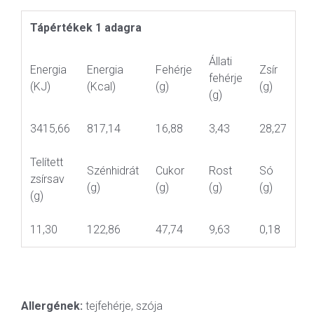
Tápértékek 1 adagra
Állati
Energia
Energia
Fehérje
Zsír
fehérje
(KJ)
(Kcal)
(g)
(g)
(g)
3415,66
817,14
16,88
3,43
28,27
Telített
Szénhidrát
Cukor
Rost
Só
zsírsav
(g)
(g)
(g)
(g)
(g)
11,30
122,86
47,74
9,63
0,18
Allergének:
tejfehérje, szója