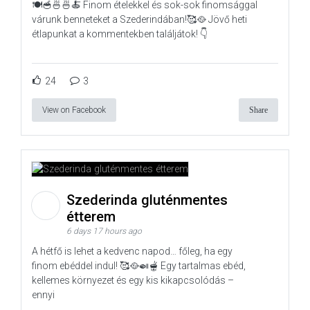
🍽️🥣🍜🍜🍝 Finom ételekkel és sok-sok finomsággal
várunk benneteket a Szederindában!🥰🥘 Jövő heti
étlapunkat a kommentekben találjátok! 👇
24
3
View on Facebook
Share
Szederinda gluténmentes
étterem
6 days 17 hours ago
A hétfő is lehet a kedvenc napod… főleg, ha egy
finom ebéddel indul! 🥰🥘🍛🫕 Egy tartalmas ebéd,
kellemes környezet és egy kis kikapcsolódás –
ennyi