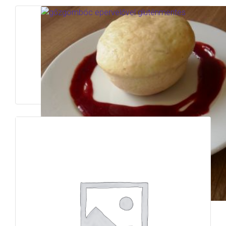
Gluténmentes gőzgombóc
epervelővel
Read more