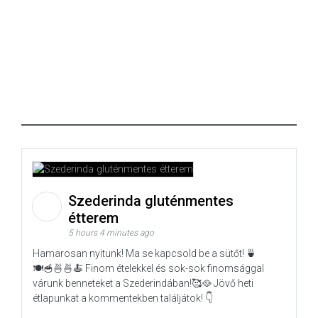
Szederinda gluténmentes
étterem
5 hours 4 minutes ago
Hamarosan nyitunk! Ma se kapcsold be a sütőt! 🍵
🍽️🥣🍜🍜🍝 Finom ételekkel és sok-sok finomsággal
várunk benneteket a Szederindában!🥰🥘 Jövő heti
étlapunkat a kommentekben találjátok! 👇