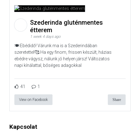
Szederinda gluténmentes
étterem
1 week 4 days ago
🍽️ Ebédidő! Várunk ma is a Szederindában
szeretettel!🥰 Ha egy finom, frissen készült, házias
ebédre vágysz, nálunk jó helyen jársz! Változatos
napi kínálattal, bőséges adagokkal
41
1
View on Facebook
Share
Kapcsolat