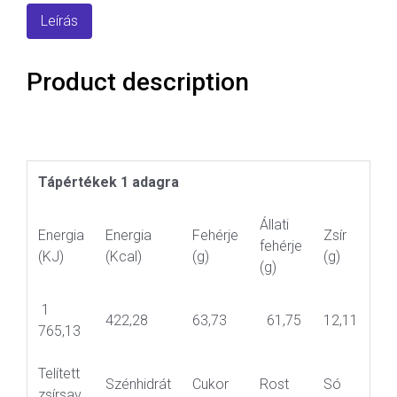
Leírás
Product description
Tápértékek 1 adagra
Állati
Energia
Energia
Fehérje
Zsír
fehérje
(KJ)
(Kcal)
(g)
(g)
(g)
1
422,28
63,73
61,75
12,11
765,13
Telített
Szénhidrát
Cukor
Rost
Só
zsírsav