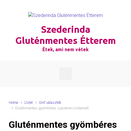
Skip to main content
Szederinda
Gluténmentes Étterem
Étek, ami nem vétek
Home
Üzlet
Grill választék
Gluténmentes gyömbéres supreme csirkemell
Gluténmentes gyömbéres