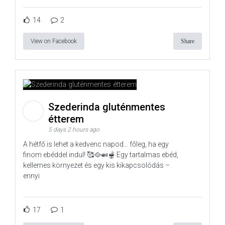
14
2
View on Facebook
Share
Szederinda gluténmentes
étterem
5 days 2 hours ago
A hétfő is lehet a kedvenc napod… főleg, ha egy
finom ebéddel indul! 🥰🥘🍛🫕 Egy tartalmas ebéd,
kellemes környezet és egy kis kikapcsolódás –
ennyi
17
1