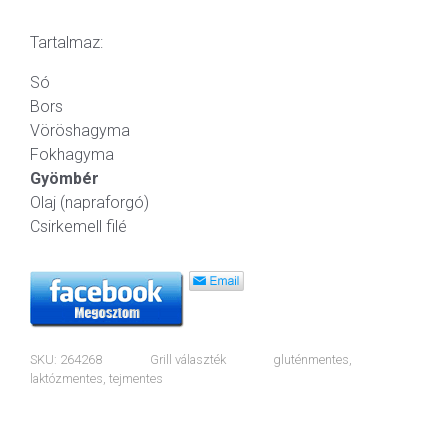
Tartalmaz:
Só
Bors
Vöröshagyma
Fokhagyma
Gyömbér
Olaj (napraforgó)
Csirkemell filé
SKU:
264268
Grill választék
gluténmentes
,
laktózmentes
,
tejmentes