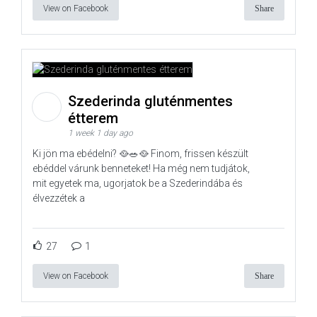
View on Facebook
Share
Szederinda gluténmentes
étterem
1 week 1 day ago
Ki jön ma ebédelni? 🥘🥗🥘 Finom, frissen készült
ebéddel várunk benneteket! Ha még nem tudjátok,
mit egyetek ma, ugorjatok be a Szederindába és
élvezzétek a
27
1
View on Facebook
Share