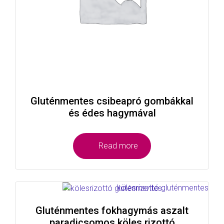
Gluténmentes csibeapró gombákkal
és édes hagymával
Read more
Gluténmentes fokhagymás aszalt
paradicsomos köles rizottó