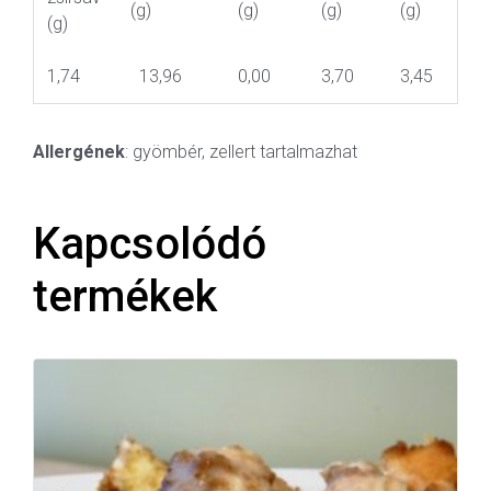
(g)
(g)
(g)
(g)
(g)
1,74
13,96
0,00
3,70
3,45
Allergének
: gyömbér, zellert tartalmazhat
Kapcsolódó
termékek