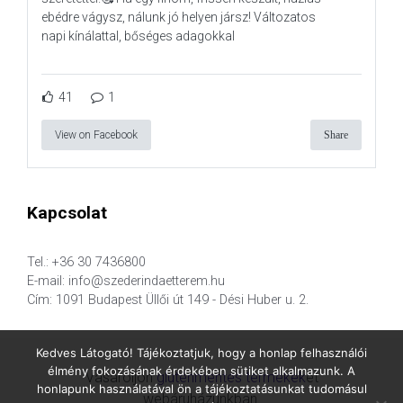
ebédre vágysz, nálunk jó helyen jársz! Változatos
napi kínálattal, bőséges adagokkal
41
1
View on Facebook
Share
Kapcsolat
Tel.: +36 30 7436800
E-mail: info@szederindaetterem.hu
Cím: 1091 Budapest Üllői út 149 - Dési Huber u. 2.
Kedves Látogató! Tájékoztatjuk, hogy a honlap felhasználói
élmény fokozásának érdekében sütiket alkalmazunk. A
Vásároljon
gluténmentes termékek
et
honlapunk használatával ön a tájékoztatásunkat tudomásul
webáruházunkban.