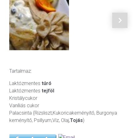
Tartalmaz:
Laktózmentes
túró
Laktózmentes
tejföl
Kristálycukor
Vaníliás cukor
Palacsinta (Rizsliszt,Kukoricakeményítő, Burgonya
keményítő, Psillyum,Víz, Olaj,
Tojás
)