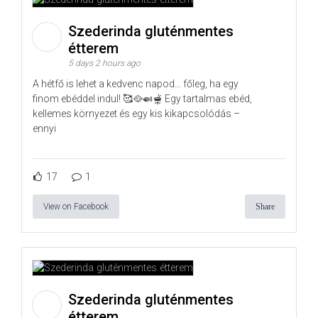
Szederinda gluténmentes
étterem
5 days 2 hours ago
A hétfő is lehet a kedvenc napod… főleg, ha egy
finom ebéddel indul! 🥰🥘🍛🫕 Egy tartalmas ebéd,
kellemes környezet és egy kis kikapcsolódás –
ennyi
17
1
View on Facebook
Share
Szederinda gluténmentes
étterem