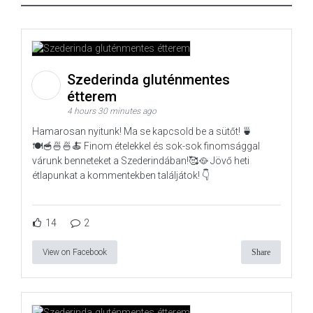
Szederinda gluténmentes
étterem
4 hours 30 minutes ago
Hamarosan nyitunk! Ma se kapcsold be a sütőt! 🍵
🍽️🥣🍜🍜🍝 Finom ételekkel és sok-sok finomsággal
várunk benneteket a Szederindában!🥰🥘 Jövő heti
étlapunkat a kommentekben találjátok! 👇
14
2
View on Facebook
Share