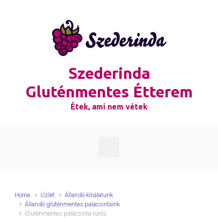
Skip to main content
Szederinda
Gluténmentes Étterem
Étek, ami nem vétek
Home
Üzlet
Állandó kínálatunk
Állandó gluténmentes palacsintáink
Gluténmentes palacsinta-túrós