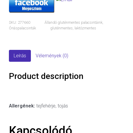
SKU:
277660
Állandó gluténmentes palacsintáink
,
Óriáspalacsinták
gluténmentes
,
laktózmentes
Leírás
Vélemények (0)
Product description
Allergének:
tejfehérje, tojás
Kapcsolódó