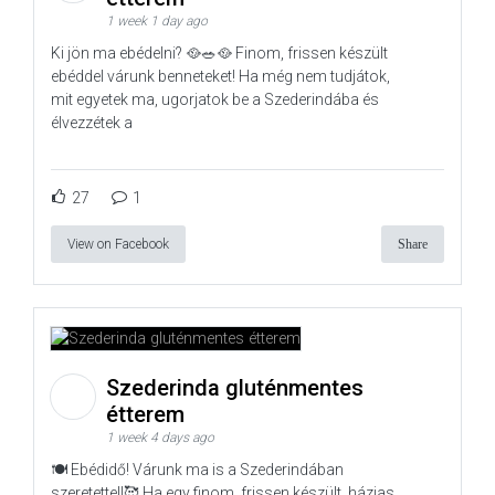
1 week 1 day ago
Ki jön ma ebédelni? 🥘🥗🥘 Finom, frissen készült
ebéddel várunk benneteket! Ha még nem tudjátok,
mit egyetek ma, ugorjatok be a Szederindába és
élvezzétek a
27
1
View on Facebook
Share
Szederinda gluténmentes
étterem
1 week 4 days ago
🍽️ Ebédidő! Várunk ma is a Szederindában
szeretettel!🥰 Ha egy finom, frissen készült, házias