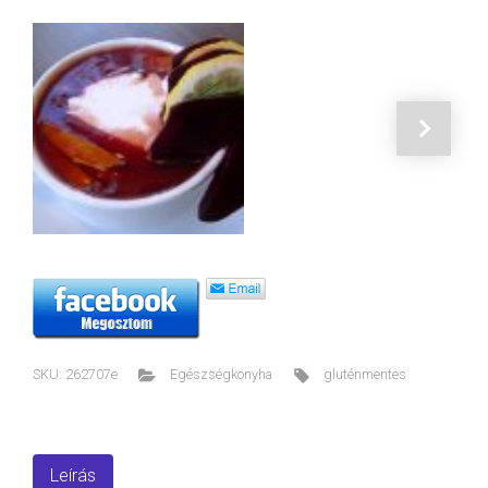
SKU:
262707e
Egészségkonyha
gluténmentes
Leírás