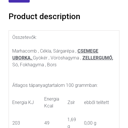
Product description
Összetevők:
Marhacomb , Cékla, Sárgarépa ,
CSEMEGE
UBORKA,
Gyökér , Vöröshagyma ,
ZELLERGUMÓ,
Só, Fokhagyma , Bors
Átlagos tápanyagtartalom 100 grammban:
Energia
Energia KJ
Zsír
ebből telített
Kcal
1,69
203
49
0,00 g
g