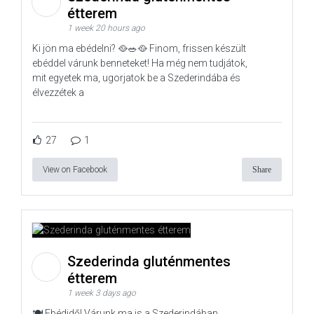
étterem
1 week 20 hours ago
Ki jön ma ebédelni? 🥘🥗🥘 Finom, frissen készült
ebéddel várunk benneteket! Ha még nem tudjátok,
mit egyetek ma, ugorjatok be a Szederindába és
élvezzétek a
27
1
View on Facebook
Share
Szederinda gluténmentes
étterem
1 week 3 days ago
🍽️ Ebédidő! Várunk ma is a Szederindában