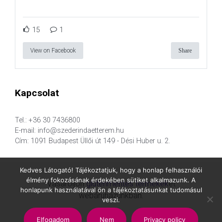
15
1
View on Facebook
Share
Kapcsolat
Tel.: +36 30 7436800
E-mail: info@szederindaetterem.hu
Cím: 1091 Budapest Üllői út 149 - Dési Huber u. 2.
Kedves Látogató! Tájékoztatjuk, hogy a honlap felhasználói
élmény fokozásának érdekében sütiket alkalmazunk. A
Vásároljon
gluténmentes termékek
et
honlapunk használatával ön a tájékoztatásunkat tudomásul
webáruházunkban.
veszi.
Elfogadom
Nem
Privacy policy