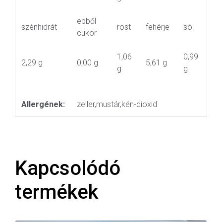
ebből
szénhidrát
rost
fehérje
só
cukor
1,06
0,99
2,29 g
0,00 g
5,61 g
g
g
Allergének:
zeller,mustár,kén-dioxid
Kapcsolódó
termékek