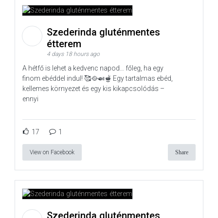
Szederinda gluténmentes
étterem
4 days 18 hours ago
A hétfő is lehet a kedvenc napod… főleg, ha egy
finom ebéddel indul! 🥰🥘🍛🫕 Egy tartalmas ebéd,
kellemes környezet és egy kis kikapcsolódás –
ennyi
17
1
View on Facebook
Share
Szederinda gluténmentes