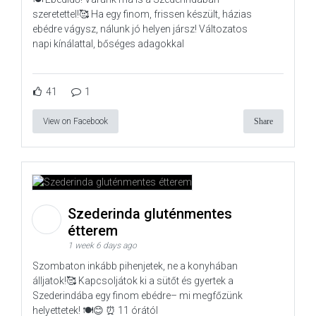
szeretettel!🥰 Ha egy finom, frissen készült, házias
ebédre vágysz, nálunk jó helyen jársz! Változatos
napi kínálattal, bőséges adagokkal
41
1
View on Facebook
Share
Szederinda gluténmentes
étterem
1 week 6 days ago
Szombaton inkább pihenjetek, ne a konyhában
álljatok!🥰 Kapcsoljátok ki a sütőt és gyertek a
Szederindába egy finom ebédre– mi megfőzünk
helyettetek! 🍽️😊 ⏰ 11 órától