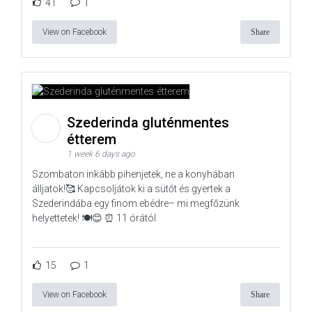
41
1
View on Facebook
Share
Szederinda gluténmentes
étterem
1 week 6 days ago
Szombaton inkább pihenjetek, ne a konyhában
álljatok!🥰 Kapcsoljátok ki a sütőt és gyertek a
Szederindába egy finom ebédre– mi megfőzünk
helyettetek! 🍽️😊 ⏰ 11 órától
15
1
View on Facebook
Share