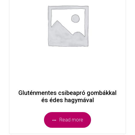
Gluténmentes csibeapró gombákkal
és édes hagymával
Read more