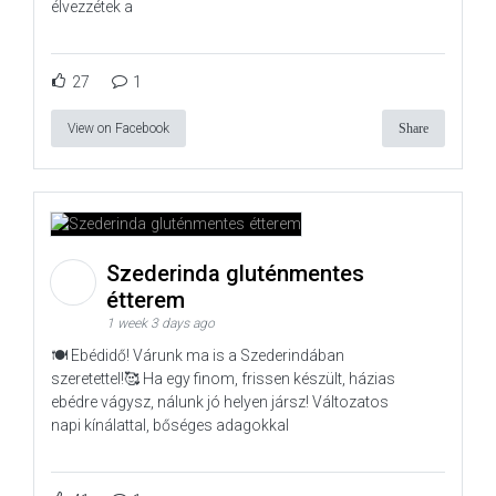
élvezzétek a
27
1
View on Facebook
Share
Szederinda gluténmentes
étterem
1 week 3 days ago
🍽️ Ebédidő! Várunk ma is a Szederindában
szeretettel!🥰 Ha egy finom, frissen készült, házias
ebédre vágysz, nálunk jó helyen jársz! Változatos
napi kínálattal, bőséges adagokkal