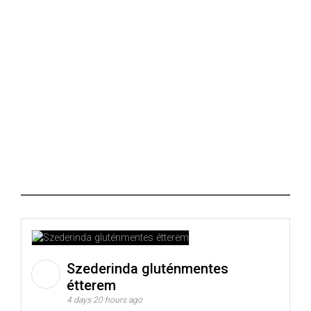
Szederinda gluténmentes
étterem
4 days 20 hours ago