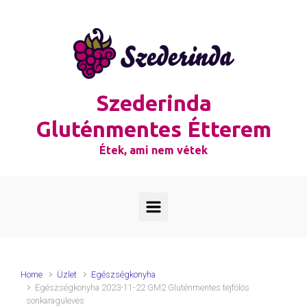
Skip to main content
Szederinda
Gluténmentes Étterem
Étek, ami nem vétek
Home
Üzlet
Egészségkonyha
Egészségkonyha 2023-11-22 GM2 Gluténmentes tejfölös
sonkaraguleves