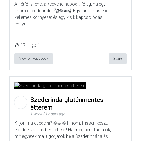
A hétfő is lehet a kedvenc napod… főleg, ha egy
finom ebéddel indul! 🥰🥘🍛🫕 Egy tartalmas ebéd,
kellemes környezet és egy kis kikapcsolódás –
ennyi
17
1
View on Facebook
Share
Szederinda gluténmentes
étterem
1 week 21 hours ago
Ki jön ma ebédelni? 🥘🥗🥘 Finom, frissen készült
ebéddel várunk benneteket! Ha még nem tudjátok,
mit egyetek ma, ugorjatok be a Szederindába és