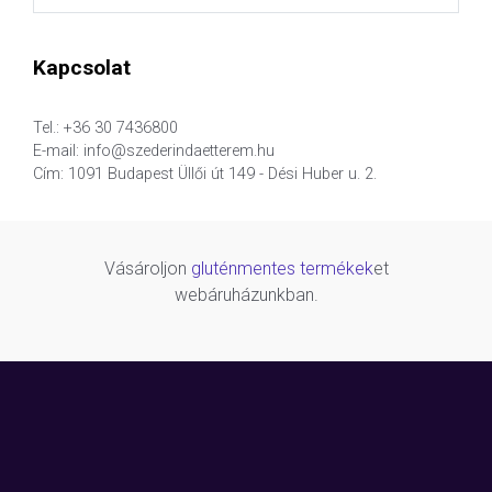
Kapcsolat
Tel.: +36 30 7436800
E-mail: info@szederindaetterem.hu
Cím: 1091 Budapest Üllői út 149 - Dési Huber u. 2.
Vásároljon
gluténmentes termékek
et
webáruházunkban.