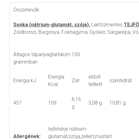
Összetevők:
Sonka (nátrium-glutamát, szója),
Laktózmentes
TEJF
Zöldborsó, Burgonya, Fokhagyma, Gyökér, Sárgarépa, Vö
Átlagos tápanyagtartalom 100
grammban:
Energia
ebből
Energia kJ
Zsír
szénhidrát
Kcal
telített
6,16
457
109
3,08 g
10,81 g
g
tejfehérje nátrium-
Allergének:
glutamát,szója,zellert,mustárt