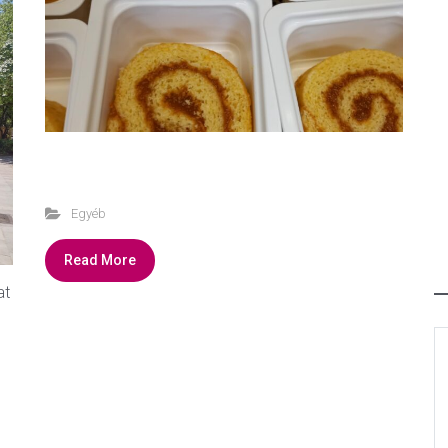
Egyéb
Read More
at