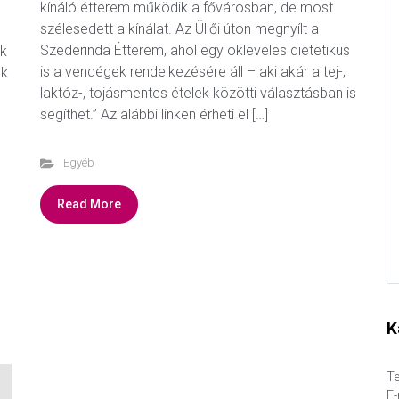
kínáló étterem működik a fővárosban, de most
szélesedett a kínálat. Az Üllői úton megnyílt a
Szederinda Étterem, ahol egy okleveles dietetikus
ak
is a vendégek rendelkezésére áll – aki akár a tej-,
ek
laktóz-, tojásmentes ételek közötti választásban is
segíthet.” Az alábbi linken érheti el […]
Egyéb
Read More
K
Te
E-