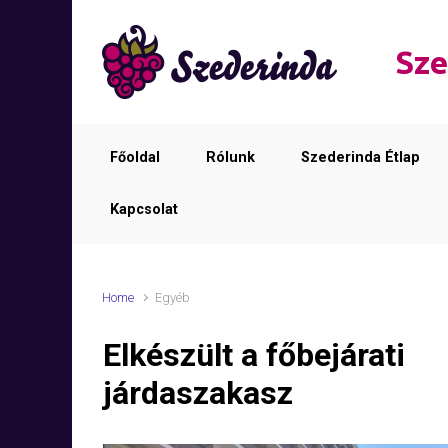
Skip to main content
Sze
Főoldal
Rólunk
Szederinda Étlap
Kapcsolat
Home
Egyéb
Elkészült a főbejárati
járdaszakasz