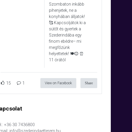
Szombaton inkább
pihenjetek, ne a
konyhában álljatok!
🥰 Kapcsoljátok ki a
sütőt és gyertek a
Szederindába egy
finom ebédre– mi
megfőzünk
helyettetek! 🍽️😊 ⏰
11 órától
15
1
View on Facebook
Share
apcsolat
l.: +36 30 7436800
mail: info@szederindaetterem.hu