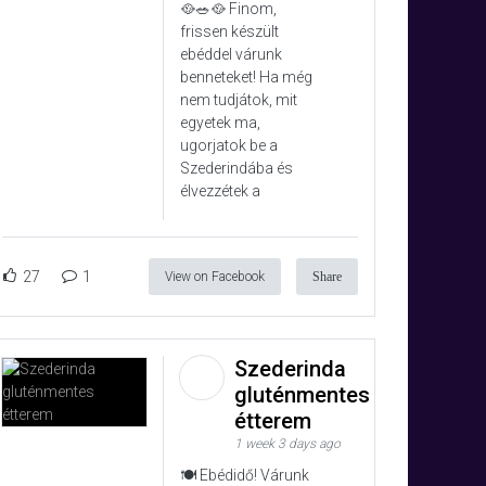
🥘🥗🥘 Finom,
frissen készült
ebéddel várunk
benneteket! Ha még
nem tudjátok, mit
egyetek ma,
ugorjatok be a
Szederindába és
élvezzétek a
27
1
View on Facebook
Share
Szederinda
gluténmentes
étterem
1 week 3 days ago
🍽️ Ebédidő! Várunk