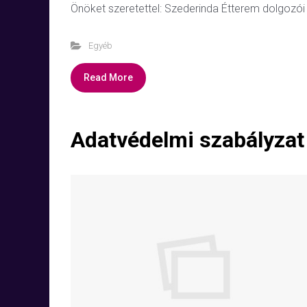
Önöket szeretettel: Szederinda Étterem dolgozói
Egyéb
Read More
Adatvédelmi szabályzat