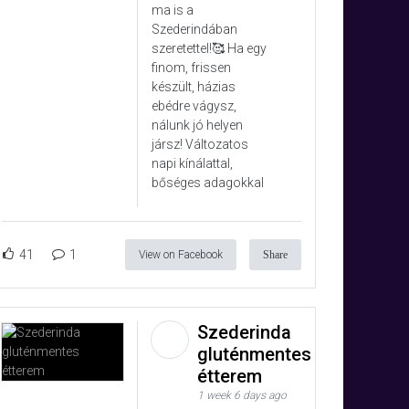
ma is a
Szederindában
szeretettel!🥰 Ha egy
finom, frissen
készült, házias
ebédre vágysz,
nálunk jó helyen
jársz! Változatos
napi kínálattal,
bőséges adagokkal
41
1
View on Facebook
Share
Szederinda
gluténmentes
étterem
1 week 6 days ago