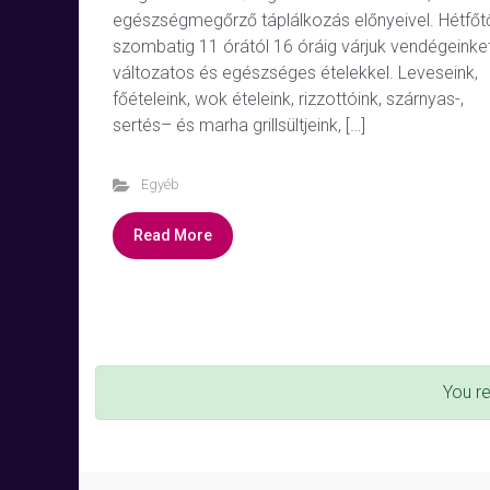
egészségmegőrző táplálkozás előnyeivel. Hétfőt
szombatig 11 órától 16 óráig várjuk vendégeinke
változatos és egészséges ételekkel. Leveseink,
főételeink, wok ételeink, rizzottóink, szárnyas-,
sertés– és marha grillsültjeink, […]
Egyéb
Read More
You r