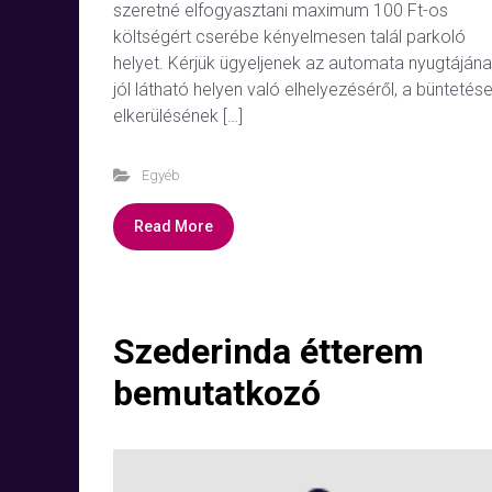
szeretné elfogyasztani maximum 100 Ft-os
költségért cserébe kényelmesen talál parkoló
helyet. Kérjük ügyeljenek az automata nyugtáján
jól látható helyen való elhelyezéséről, a büntetés
elkerülésének […]
Egyéb
Read More
Szederinda étterem
bemutatkozó