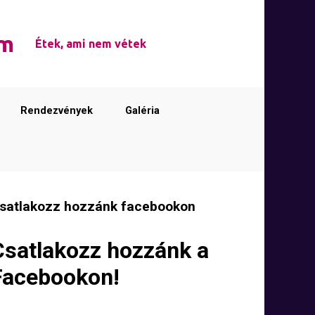
em
Étek, ami nem vétek
Rendezvények
Galéria
satlakozz hozzánk facebookon
Csatlakozz hozzánk a
Facebookon!