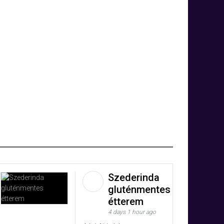
Szederinda
gluténmentes
étterem
4 days 1 hour ago