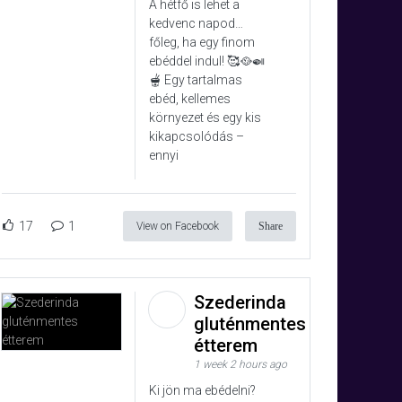
A hétfő is lehet a
kedvenc napod…
főleg, ha egy finom
ebéddel indul! 🥰🥘🍛
🫕 Egy tartalmas
ebéd, kellemes
környezet és egy kis
kikapcsolódás –
ennyi
17
1
View on Facebook
Share
Szederinda
gluténmentes
étterem
1 week 2 hours ago
Ki jön ma ebédelni?