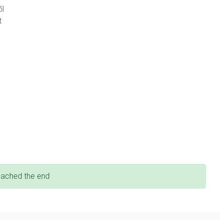
ől
t
eached the end