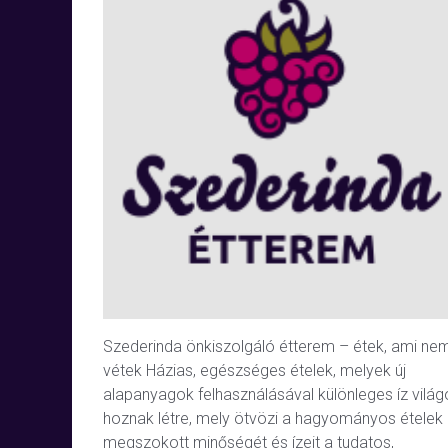
Szederinda önkiszolgáló étterem – étek, ami ne
vétek Házias, egészséges ételek, melyek új
alapanyagok felhasználásával különleges íz világ
hoznak létre, mely ötvözi a hagyományos ételek
megszokott minőségét és ízeit a tudatos,