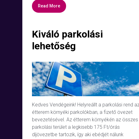
Read More
Kiváló parkolási
lehetőség
Kedves Vendégeink! Helyreállt a parkolási rend a
étterem környéki parkolókban, a fizető övezet
bevezetésével. Az étterem környékén az összes
parkolási terület a legkisebb 175 Ft/órás
díjövezetbe tartozik, így aki ebédjét nálunk