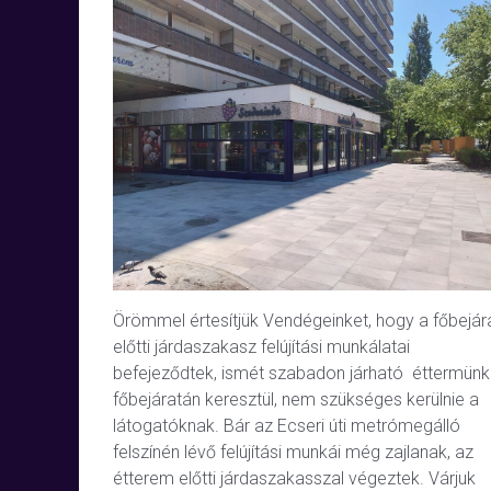
Örömmel értesítjük Vendégeinket, hogy a főbejár
előtti járdaszakasz felújítási munkálatai
befejeződtek, ismét szabadon járható éttermünk
főbejáratán keresztül, nem szükséges kerülnie a
látogatóknak. Bár az Ecseri úti metrómegálló
felszínén lévő felújítási munkái még zajlanak, az
étterem előtti járdaszakasszal végeztek. Várjuk